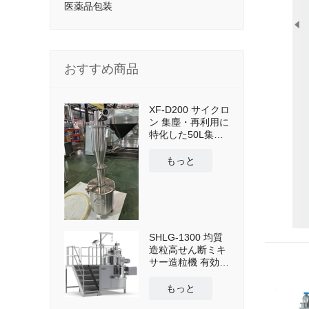
医薬品包装
おすすめ商品
XF-D200 サイクロ
ン 集塵・再利用に
特化した50L集塵
タンクとクロスカ
ート搭載
もっと
SHLG-1300 均質
造粒高せん断ミキ
サー造粒機 有効容
量1300L
もっと