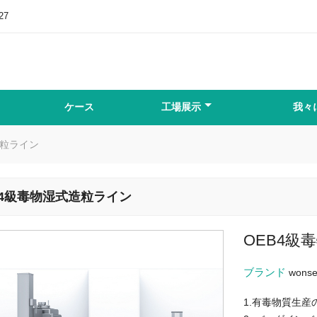
27
ケース
工場展示
我々
造粒ライン
B4級毒物湿式造粒ライン
OEB4級
ブランド
wons
1.有毒物質生産の