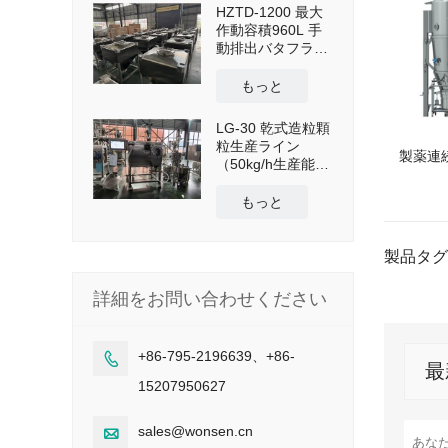
HZTD-1200 最大
作動容積960L 手
動排出バタフライ
バルブ付き
もっと
LG-30 乾式造粒顆
粒生産ライン
製薬連
（50kg/h生産能
力）
もっと
製品タグ
詳細をお問い合わせください
+86-795-2196639、+86-

最
15207950627
sales@wonsen.cn
