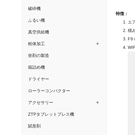
破砕機
特徴：
ふるい機
エ
積
真空供給機
F9
+
粉体加工
W
坐剤の製造
箱詰め機
ドライヤー
ローラーコンパクター
+
アクセサリー
ZTPタブレットプレス機
賦形剤