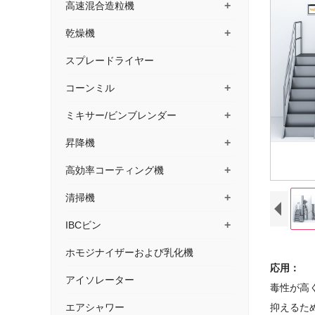
+
高速混合造粒機
+
乾燥機
スプレードライヤー
+
コーンミル
+
ミキサー/ビンブレンダー
+
昇降機
+
高効率コーティング機
+
清掃機
+
IBCビン
ホモジナイザーおよび乳化機
応用：
アイソレーター
毒性が高
エアシャワー
抑えるため