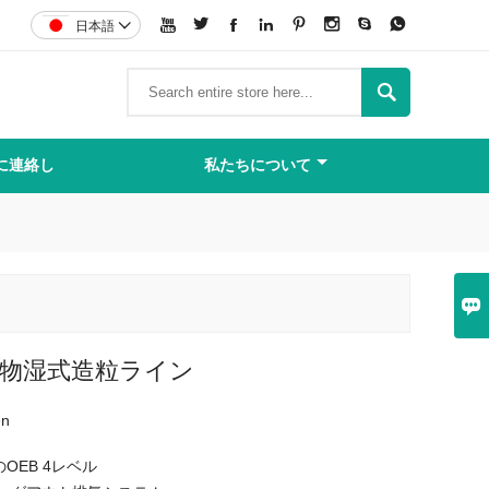








日本語


に連絡し
私たちについて

毒物湿式造粒ライン
en
OEB 4レベル