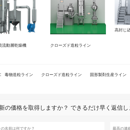
高封じ
続流動層乾燥機
クローズド造粒ライン
:
毒物造粒ライン
クローズド造粒ライン
固形製剤生産ライン
新の価格を取得しますか？ できるだけ早く返信し