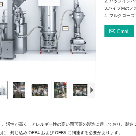
2. バッグイン
3.パイプ内のノ
4. フルクロー

Email
く、活性が高く、アレルギー性の高い固形薬の製造に適しており、製造
に、封じ込め OEB4 および OEB5 に到達する必要があります。