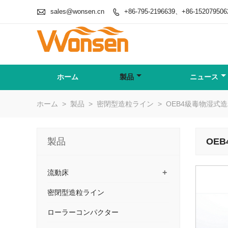

sales@wonsen.cn
+86-795-2196639、+86-152079506

ホーム
製品
ニュース
ホーム
>
製品
>
密閉型造粒ライン
>
OEB4級毒物湿式
製品
OE
+
流動床
密閉型造粒ライン
ローラーコンパクター