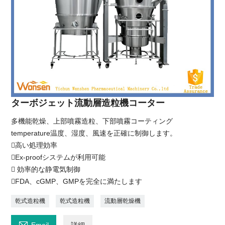
ターボジェット流動層造粒機コーター
多機能乾燥、上部噴霧造粒、下部噴霧コーティング
temperature温度、湿度、風速を正確に制御します。
高い処理効率
Ex-proofシステムが利用可能
 効率的な静電気制御
FDA、cGMP、GMPを完全に満たします
乾式造粒機
乾式造粒機
流動層乾燥機

Email
詳細