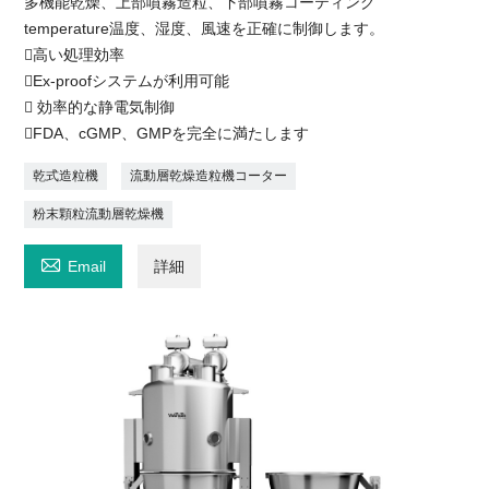
多機能乾燥、上部噴霧造粒、下部噴霧コーティング
temperature温度、湿度、風速を正確に制御します。
高い処理効率
Ex-proofシステムが利用可能
 効率的な静電気制御
FDA、cGMP、GMPを完全に満たします
乾式造粒機
流動層乾燥造粒機コーター
粉末顆粒流動層乾燥機

Email
詳細