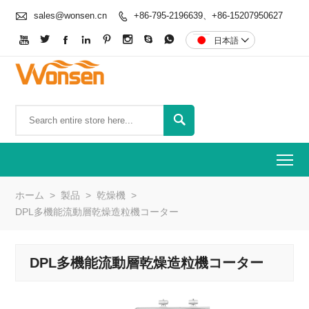

sales@wonsen.cn
+86-795-2196639、+86-15207950627









日本語


To
ホーム
>
製品
>
乾燥機
>
DPL多機能流動層乾燥造粒機コーター
DPL多機能流動層乾燥造粒機コーター