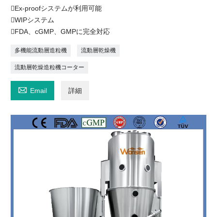
Ex-proofシステムが利用可能
WIPシステム
FDA、cGMP、GMPに完全対応
多機能流動層造粒機
流動層乾燥機
流動層乾燥造粒機コーター

Email
詳細