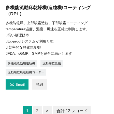
多機能流動床乾燥機/造粒機/コーティング
（DPL）
多機能乾燥、上部噴霧造粒、下部噴霧コーティング
temperature温度、湿度、風速を正確に制御します。
高い処理効率
Ex-proofシステムが利用可能
 効率的な静電気制御
FDA、cGMP、GMPを完全に満たします
多機能流動層造粒機
流動層乾燥機
流動層乾燥造粒機コーター

Email
詳細
1
2
>
合計 12 レコード