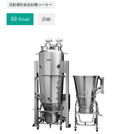
流動層乾燥造粒機コーター

Email
詳細