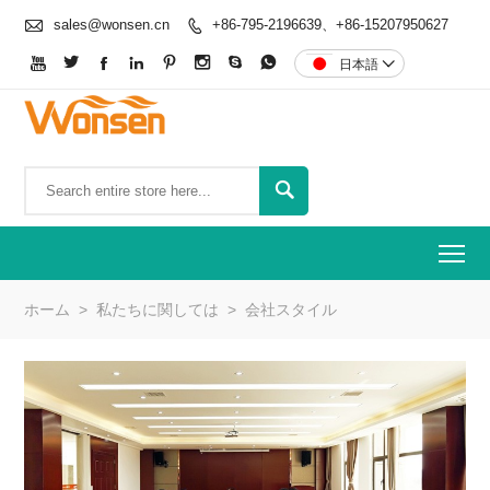

sales@wonsen.cn
+86-795-2196639、+86-15207950627









日本語


To
ホーム
>
私たちに関しては
>
会社スタイル