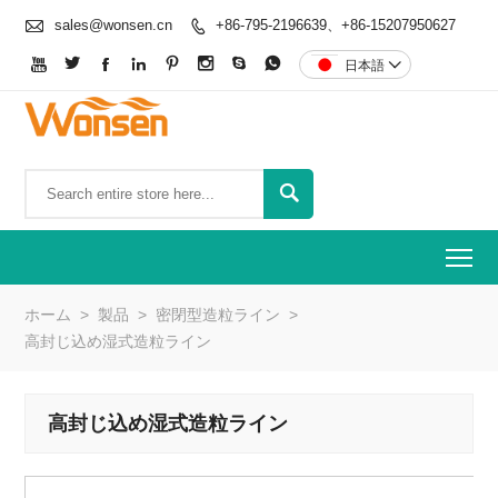

sales@wonsen.cn
+86-795-2196639、+86-15207950627









日本語


To
ホーム
>
製品
>
密閉型造粒ライン
>
高封じ込め湿式造粒ライン
高封じ込め湿式造粒ライン