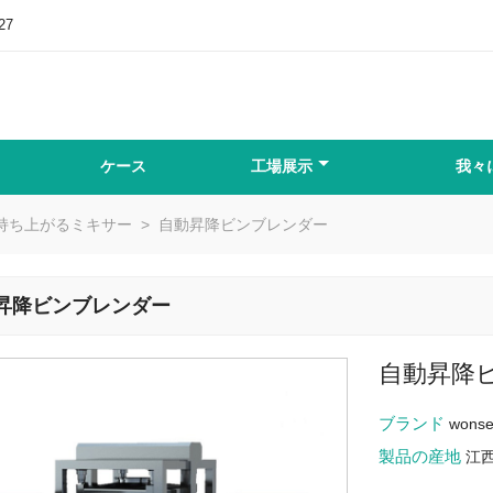
27
ケース
工場展示
我々
動持ち上がるミキサー
>
自動昇降ビンブレンダー
昇降ビンブレンダー
自動昇降
ブランド
wons
製品の産地
江