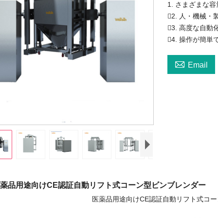
1. さまざまな
2. 人・機械
3. 高度な自
4. 操作が簡

Email
用途向けCE認証自動リフト式コーン型ビンブレンダー
医薬品用途向けCE認証自動リフト式コ