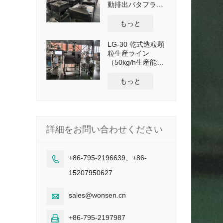
動排出バタフライ
バルブ付き
もっと
LG-30 乾式造粒顆
粒生産ライン
（50kg/h生産能
力）
もっと
詳細をお問い合わせください
+86-795-2196639、+86-

15207950627
sales@wonsen.cn

+86-795-2197987
