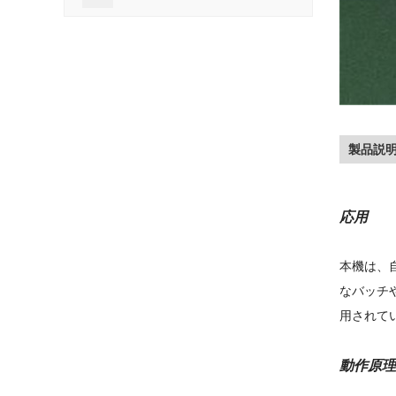
製品説
応用
本機は、
なバッチ
用されて
動作原理