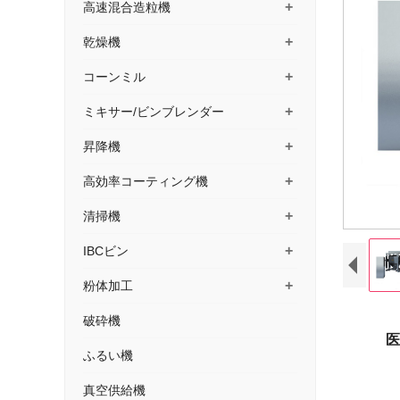
+
高速混合造粒機
+
乾燥機
+
コーンミル
+
ミキサー/ビンブレンダー
+
昇降機
+
高効率コーティング機
+
清掃機
+
IBCビン
+
粉体加工
破砕機
医薬品
ふるい機
真空供給機