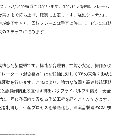
システムなどで構成されています。混合ビンを回転フレーム
合高さまで持ち上げ、確実に固定します。駆動システムは、
作が終了すると、回転フレームは垂直に停止し、ビンは自動
次のステップに進みます。
成功した新型機です。構造が合理的、性能が安定、操作が便
レーター（混合容器）は回転軸に対して30°の夾角を形成し
線運動を行います。これにより、強力な旋回と高速接線運動
置と誤操作防止装置付き排出バタフライバルブを備え、安全
ずに、同じ容器内で異なる作業工程を経ることができます。
を制御し、生産プロセスを最適化し、医薬品製造のGMP要