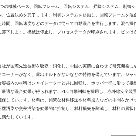
2つの機械ベース、回転フレーム、回転システム、昇降システム、制御
み、位置決めを完了します。制御システムを起動し、回転フレームを混
た時間、回転速度などのデータに従って自動混合を実行します。混合操
に落下します。機械は停止し、プロセスデータが印刷されます。ビンは
当社が国際先進技術を吸収・消化し、中国の実情に合わせて研究開発に
ドコーナーがなく、露出ボルトがないなどの特徴を備えています。ジャイ
合容器内の材料はジャイレーターと共に回転し、ホッパー壁に沿って接
、最適な混合効果が得られます。PLC自動制御を採用し、赤外線安全装
確保しています。材料は、頻繁な材料移送や材料投入などの手間をかけ
粉塵汚染や交差汚染を効果的に抑制し、材料損失を削減し、材料の層状化
に満たしています。