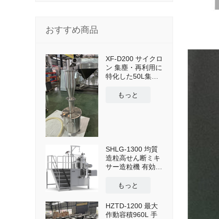
おすすめ商品
XF-D200 サイクロ
ン 集塵・再利用に
特化した50L集塵
タンクとクロスカ
ート搭載
もっと
SHLG-1300 均質
造粒高せん断ミキ
サー造粒機 有効容
量1300L
もっと
HZTD-1200 最大
作動容積960L 手