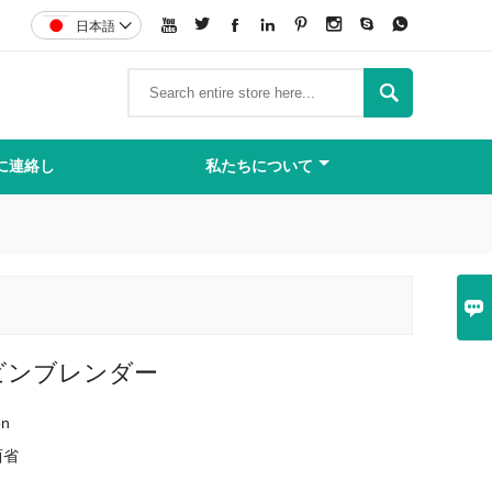








日本語


に連絡し
私たちについて

ビンブレンダー
en
西省