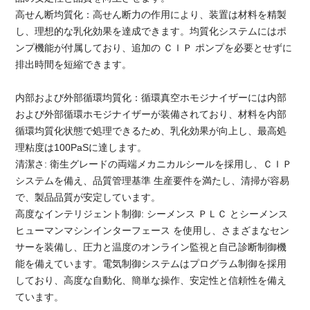
高せん断均質化：高せん断力の作用により、装置は材料を精製
し、理想的な乳化効果を達成できます。均質化システムにはポ
ンプ機能が付属しており、追加の ＣＩＰ ポンプを必要とせずに
排出時間を短縮できます。
内部および外部循環均質化：循環真空ホモジナイザーには内部
および外部循環ホモジナイザーが装備されており、材料を内部
循環均質化状態で処理できるため、乳化効果が向上し、最高処
理粘度は100PaSに達します。
清潔さ: 衛生グレードの両端メカニカルシールを採用し、ＣＩＰ
システムを備え、品質管理基準 生産要件を満たし、清掃が容易
で、製品品質が安定しています。
高度なインテリジェント制御: シーメンス ＰＬＣ とシーメンス
ヒューマンマシンインターフェース を使用し、さまざまなセン
サーを装備し、圧力と温度のオンライン監視と自己診断制御機
能を備えています。電気制御システムはプログラム制御を採用
しており、高度な自動化、簡単な操作、安定性と信頼性を備え
ています。