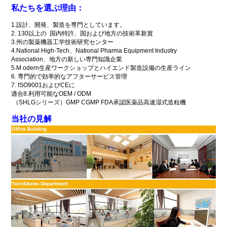
私たちを選ぶ理由：
1.設計、開発、製造を専門としています。
2. 130以上の
国内特許
、国および地方の技術
革新賞
3.州の製薬機器工学技術
研究センター
4.National High-Tech、
National Pharma Equipment Industry
Association、
地方の新しい専門知識企業
5.M
odern生産ワークショップとハイエンド
製造設備の
生産ライン
6.
専門的で効率的なアフターサービス管理
7.
ISO9001およびCEに
適合8.利用可能なOEM / ODM
（SHLGシリーズ）GMP CGMP FDA承認医薬品高速湿式造粒機
当社の見解