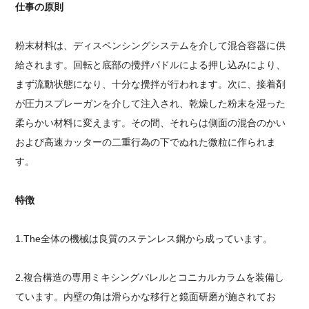
仕事の原則
粉末材料は、ディスペンシングシステムを介して混合容器に供
給されます。回転と底部の攪拌パドルによる押し込みにより、
まず流動状態になり、十分な攪拌が行われます。次に、接着剤
が圧力スプレーガンを介して注入され、乾燥した粉末を湿った
柔らかい材料に変えます。その間、それらは側面の混合のかい
および高速カッターの二重行為の下でぬれた微粒に作られま
す。
特徴
1.The全体の機械は良質のステンレス鋼から成っています。
2.複合構造の専用ミキシングバレルとコニカルカラムを装備し
ています。内壁の角は滑らかな移行と鏡面研磨が施されてお