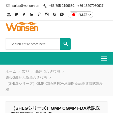

sales@wonsen.cn
+86-795-2196639、+86-15207950627









日本語


To
ホーム
>
製品
>
高速混合造粒機
>
SHLG高せん断混合造粒機
>
（SHLGシリーズ）GMP CGMP FDA承認医薬品高速湿式造粒
機
（SHLGシリーズ）GMP CGMP FDA承認医