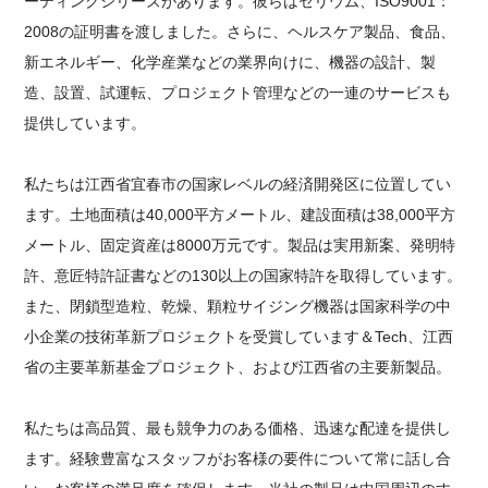
ーティングシリーズがあります。彼らはセリウム、ISO9001：
2008の証明書を渡しました。さらに、ヘルスケア製品、食品、
新エネルギー、化学産業などの業界向けに、機器の設計、製
造、設置、試運転、プロジェクト管理などの一連のサービスも
提供しています。
私たちは江西省宜春市の国家レベルの経済開発区に位置してい
ます。土地面積は40,000平方メートル、建設面積は38,000平方
メートル、固定資産は8000万元です。
製品は実用新案、発明特
許、意匠特許証書などの130以上の国家特許を取得しています。
また、閉鎖型造粒、乾燥、顆粒サイジング機器は国家科学の中
小企業の技術革新プロジェクトを受賞しています＆Tech、江西
省の主要革新基金プロジェクト、および江西省の主要新製品。
私たちは高品質、最も競争力のある価格、迅速な配達を提供し
ます。経験豊富なスタッフがお客様の要件について常に話し合