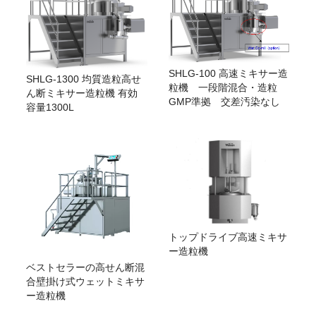
SHLG-100 高速ミキサー造
SHLG-1300 均質造粒高せ
粒機 一段階混合・造粒
ん断ミキサー造粒機 有効
GMP準拠 交差汚染なし
容量1300L
トップドライブ高速ミキサ
ー造粒機
ベストセラーの高せん断混
合壁掛け式ウェットミキサ
ー造粒機