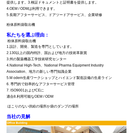
提供します。3.検証ドキュメントと証明書を提供します。
4.OEM / ODMは利用できます。
5.長期アフターサービス、ドアツードアサービス、企業研修
粉体原料袋取出機
私たちを選ぶ理由：
粉体原料袋取出機
1.設計、開発、製造を専門としています。
2.130以上の国内特許、国および地方の技術革新賞
3.州の製薬機器工学技術研究センター
4.National High-Tech、
National Pharma Equipment Industry
Association、
地方の新しい専門知識企業
5.M
odern生産ワークショップとハイエンド
製造設備の
生産ライン
6.
専門的で効率的なアフターサービス管理
7.
ISO9001およびCEに
適合8.利用可能なOEM / ODM
ほこりのない供給の場所か袋のダンプの場所
当社の見解