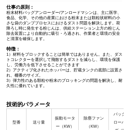
仕事の原則：
粉末材料バッグアンローダー/アンロードマシンは、主に医学、
食品、化学、その他の産業における粉末または顆粒状材料の小
さな袋のダンププロセスにおけるダスト問題を解決します。荷
降ろし時に発生する粉じんは、供給ステーション上方の粉じん
除去装置により自動的に吸引・ろ過され、作業者と環境の安全
と清潔を確保します。
特徴：
1）材料をブロックすることは簡単ではありません。また、ダス
トコレクターを選択して飛散するダストを減らし、環境を保護
し、労働力を低下させることができます
2）アクティブ化されたホッパーは、貯蔵タンクの底部に設置さ
れ、棚番のサイズ。
3）弾力性のある顆粒や粉末のブロッキングの問題を解決し、耐
久性に優れています。
技術的パラメータ
バックブ
振動モータ
除塵ファン
型番
送り量
ローバッ
ー（KW）
（KW）