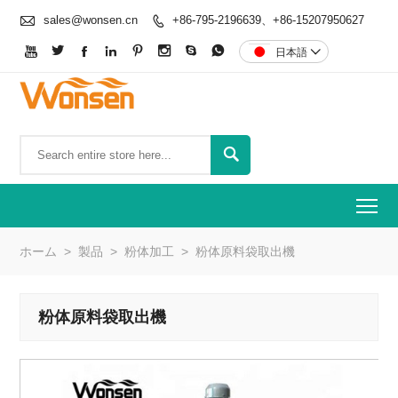

sales@wonsen.cn
+86-795-2196639、+86-15207950627









日本語


To
ホーム
>
製品
>
粉体加工
>
粉体原料袋取出機
粉体原料袋取出機