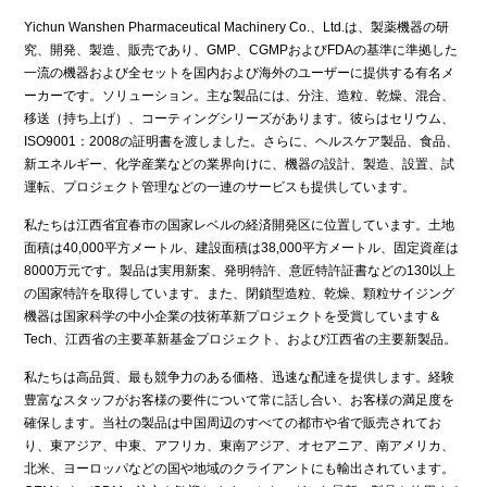
Yichun Wanshen Pharmaceutical Machinery Co.、Ltd.は、製薬機器の研
究、開発、製造、販売であり、GMP、CGMPおよびFDAの基準に準拠した
一流の機器および全セットを国内および海外のユーザーに提供する有名メ
ーカーです。ソリューション。主な製品には、分注、造粒、乾燥、混合、
移送（持ち上げ）、コーティングシリーズがあります。彼らはセリウム、
ISO9001：2008の証明書を渡しました。さらに、ヘルスケア製品、食品、
新エネルギー、化学産業などの業界向けに、機器の設計、製造、設置、試
運転、プロジェクト管理などの一連のサービスも提供しています。
私たちは江西省宜春市の国家レベルの経済開発区に位置しています。土地
面積は40,000平方メートル、建設面積は38,000平方メートル、固定資産は
8000万元です。
製品は実用新案、発明特許、意匠特許証書などの130以上
の国家特許を取得しています。また、閉鎖型造粒、乾燥、顆粒サイジング
機器は国家科学の中小企業の技術革新プロジェクトを受賞しています＆
Tech、江西省の主要革新基金プロジェクト、および江西省の主要新製品。
私たちは高品質、最も競争力のある価格、迅速な配達を提供します。経験
豊富なスタッフがお客様の要件について常に話し合い、お客様の満足度を
確保します。当社の製品は中国周辺のすべての都市や省で販売されてお
り、東アジア、中東、アフリカ、東南アジア、オセアニア、南アメリカ、
北米、ヨーロッパなどの国や地域のクライアントにも輸出されています。