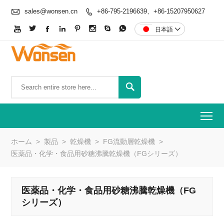

sales@wonsen.cn
+86-795-2196639、+86-15207950627









日本語


To
ホーム
>
製品
>
乾燥機
>
FG流動層乾燥機
>
医薬品・化学・食品用砂糖沸騰乾燥機（FGシリーズ）
医薬品・化学・食品用砂糖沸騰乾燥機（FG
シリーズ）