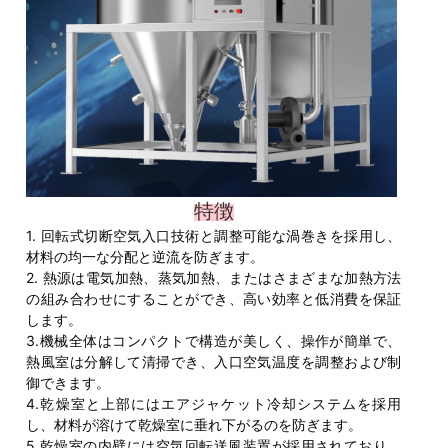
特徴
1. 回転式切断空気入口技術と調整可能な渦巻きを採用し、
材料の均一な分配と逆流を防ぎます。
2. 熱源は電気加熱、蒸気加熱、またはさまざまな加熱方法
の組み合わせにすることができ、高い効率と低消費を保証
します。
3.機械全体はコンパクトで構造が美しく、操作が簡単で、
熱風室は分解して清掃でき、入口空気温度を調整および制
御できます。
4.乾燥室と上部にはエアジャケット冷却システムを採用
し、材料が溶けて乾燥室に垂れ下がるのを防ぎます。
5.乾燥室の内壁には空気回転送風装置が採用されており、