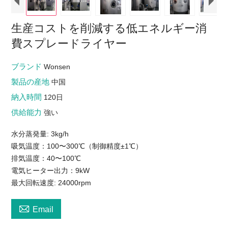
生産コストを削減する低エネルギー消
費スプレードライヤー
ブランド
Wonsen
製品の産地
中国
納入時間
120日
供給能力
強い
水分蒸発量: 3kg/h
吸気温度：100〜300℃（制御精度±1℃）
排気温度：40〜100℃
電気ヒーター出力：9kW
最大回転速度: 24000rpm

Email