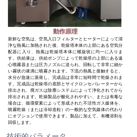
動作原理
新鮮な空気は、空気入口フィルターとヒーターによって清
浄な熱風に加熱された後、乾燥塔本体の上部にある空気分
配器に入り、熱風は乾燥塔本体に螺旋状に均一に入りま
す。供給液は、供給ポンプによって乾燥塔の上部にある遠
心噴霧器または圧力ノズルに送られ、回転して非常に細か
い霧状の液滴に噴霧されます。下流の熱風と接触すると、
水分が急速に蒸発し、完成品は非常に短時間で乾燥されま
す。完成品は乾燥塔の底部とサイクロンセパレーターから
排出され、廃ガスは除塵システムによって浄化されてから
排出されます。乾燥製品が酸化されやすい、または有毒な
場合は、循環窒素によって形成された不活性ガス媒体を、
噴霧乾燥（または冷却造粒）の一般的な空気媒体の代わり
にオプションで使用できます。製品に加えて、有機溶剤を
回収します。
技術的パラメータ