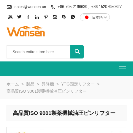

sales@wonsen.cn
+86-795-2196639、+86-15207950627









日本語


To
ホーム
>
製品
>
昇降機
>
YTG固定リフター
>
高品質ISO 9001製薬機械油圧ビンリフター
高品質ISO 9001製薬機械油圧ビンリフター