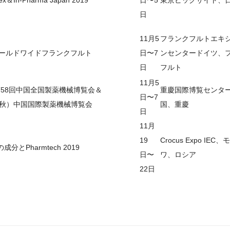
hex＆In-Pharma Japan 2019
日〜5
東京ビッグサイト、
日
11月5
フランクフルトエキ
Iワールドワイドフランクフルト
日〜7
ンセンタードイツ、
日
フルト
11月5
M第58回中国全国製薬機械博覧会＆
重慶国際博覧センタ
日〜7
9（秋）中国国際製薬機械博覧会
国、重慶
日
11月
19
Crocus Expo IEC
の成分とPharmtech 2019
日〜
ワ、ロシア
22日