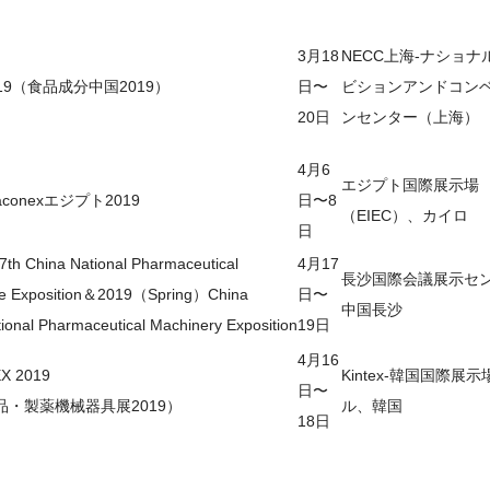
3月18
NECC上海-ナショナ
2019（食品成分中国2019）
日〜
ビションアンドコン
20日
ンセンター（上海）
4月6
エジプト国際展示場
aconexエジプト2019
日〜8
（EIEC）、カイロ
日
th China National Pharmaceutical
4月17
長沙国際会議展示セ
e Exposition＆2019（Spring）China
日〜
中国長沙
tional Pharmaceutical Machinery Exposition
19日
4月16
X 2019
Kintex-韓国国際展
日〜
品・製薬機械器具展2019）
ル、韓国
18日