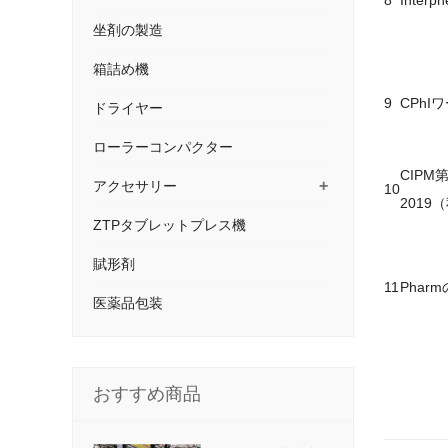
8
Interp
坐剤の製造
箱詰め機
9
CPh
ドライヤー
ローラーコンパクター
CIP
+
アクセサリー
10
201
ZTPタブレットプレス機
賦形剤
11
Pharm
医薬品包装
おすすめ商品