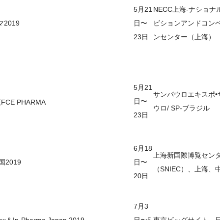
5月21
NECC上海-ナショナ
2019
日〜
ビションアンドコン
23日
ンセンター（上海）
5月21
サンパウロエキスポ•
日〜
版FCE PHARMA
ウロ/ SP-ブラジル
23日
6月18
上海新国際博覧セン
国2019
日〜
（SNIEC）、上海、
20日
7月3