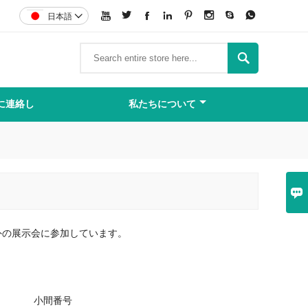








日本語


に連絡し
私たちについて

な国内外の展示会に参加しています。
小間番号