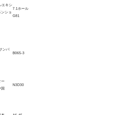
ルエキシ
7.1ホール
ベンショ
G81
サンパ
B065-3
ター
N3D30
中国