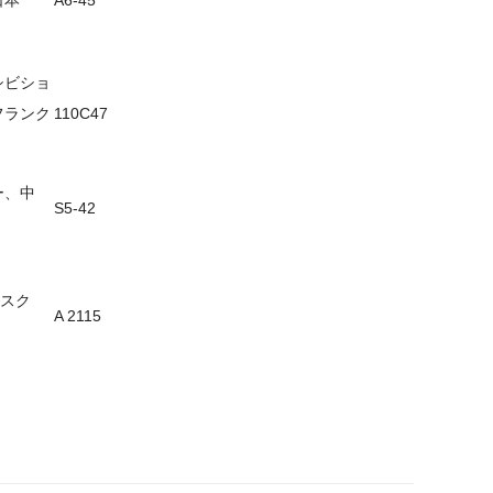
日本
A6-45
シビショ
フランク
110C47
ー、中
S5-42
、モスク
A 2115