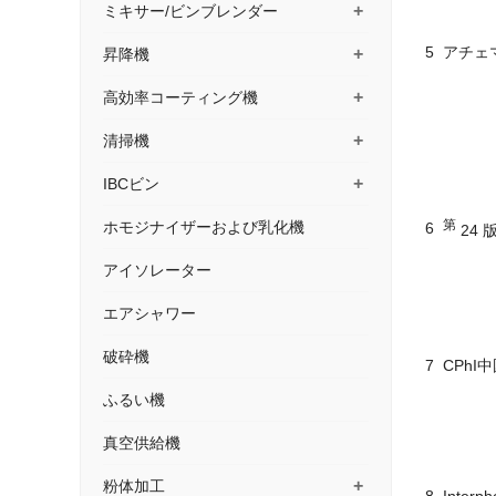
+
ミキサー/ビンブレンダー
5
アチェマ
+
昇降機
+
高効率コーティング機
+
清掃機
+
IBCビン
第
ホモジナイザーおよび乳化機
6
24 
アイソレーター
エアシャワー
破砕機
7
CPhI中
ふるい機
真空供給機
+
粉体加工