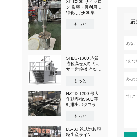
XF-D200 サイクロ
ン 集塵・再利用に
特化した50L集塵
タンクとクロスカ
最
ート搭載
もっと
SHLG-1300 均質
造粒高せん断ミキ
サー造粒機 有効容
量1300L
もっと
HZTD-1200 最大
作動容積960L 手
動排出バタフライ
バルブ付き
もっと
LG-30 乾式造粒顆
粒生産ライン