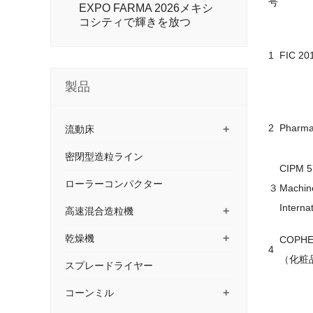
号
EXPO FARMA 2026メキシ
コシティで輝きを放つ
1
FIC 
製品
2
Pharm
+
流動床
密閉型造粒ライン
CIPM 57
ローラーコンパクター
３
Machin
Interna
+
高速混合造粒機
+
乾燥機
COPHE
4
（化粧
スプレードライヤー
+
コーンミル