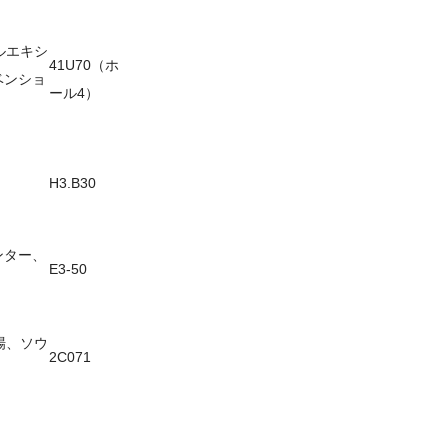
ルエキシ
41U70（ホ
ベンショ
ール4）
H3.B30
ンター、
E3-50
示場、ソウ
2C071