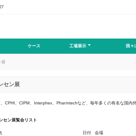
27
ケース
工場展示
我々
ン展
ンセン展
nは、CPHI、CIPM、Interphex、Pharmtechなど、毎年多くの有名
ォンセン展覧会リスト
名
日付
会場