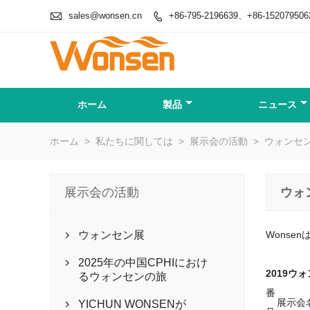

sales@wonsen.cn
+86-795-2196639、+86-152079506

ホーム
製品
ニュース
ホーム
>
私たちに関しては
>
展示会の活動
>
ウォンセ
展示会の活動
ウォ
ウォンセン展
Wonse

2025年の中国CPHIにおけ

2019ウ
るウォンセンの旅
番
展示会
YICHUN WONSENが
